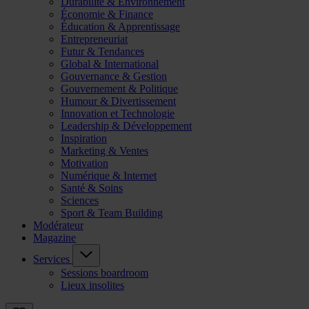
Durabilité & Environnement
Économie & Finance
Éducation & Apprentissage
Entrepreneuriat
Futur & Tendances
Global & International
Gouvernance & Gestion
Gouvernement & Politique
Humour & Divertissement
Innovation et Technologie
Leadership & Développement
Inspiration
Marketing & Ventes
Motivation
Numérique & Internet
Santé & Soins
Sciences
Sport & Team Building
Modérateur
Magazine
Services
Sessions boardroom
Lieux insolites