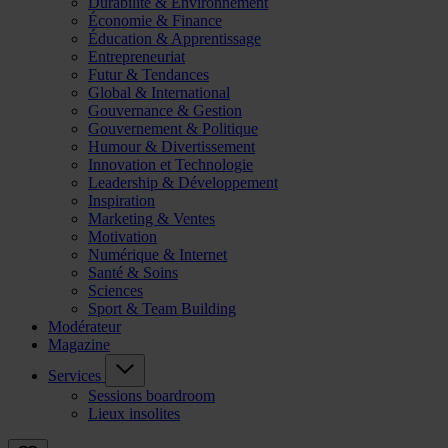
Durabilité & Environnement
Économie & Finance
Éducation & Apprentissage
Entrepreneuriat
Futur & Tendances
Global & International
Gouvernance & Gestion
Gouvernement & Politique
Humour & Divertissement
Innovation et Technologie
Leadership & Développement
Inspiration
Marketing & Ventes
Motivation
Numérique & Internet
Santé & Soins
Sciences
Sport & Team Building
Modérateur
Magazine
Services
Sessions boardroom
Lieux insolites