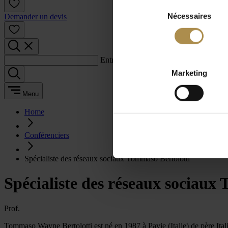
Sélection
Nécessaires
du
Demander un devis
consentement
Entrez un terme de recherche :
Marketing
Menu
Home
Conférenciers
Spécialiste des réseaux sociaux Tommaso Bertolotti
Spécialiste des réseaux sociaux
Prof.
Tommaso Wayne Bertolotti est né en 1987 à Pavie (Italie) de père Ital