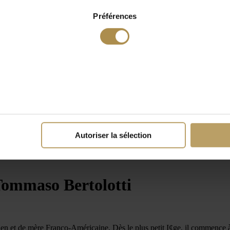
Préférences
Autoriser la sélection
 Tommaso Bertolotti
ien et de mère Franco-Américaine. Dès le plus petit I¢ge, il commence 