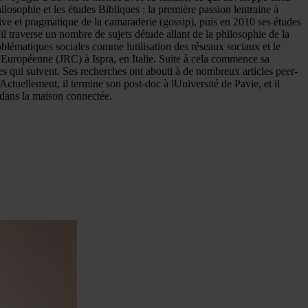
philosophie et les études Bibliques : la première passion lentraine à
ive et pragmatique de la camaraderie (gossip), puis en 2010 ses études
il traverse un nombre de sujets détude allant de la philosophie de la
problématiques sociales comme lutilisation des réseaux sociaux et le
n Européenne (JRC) à Ispra, en Italie. Suite à cela commence sa
ées qui suivent. Ses recherches ont abouti à de nombreux articles peer-
ctuellement, il termine son post-doc à lUniversité de Pavie, et il
 dans la maison connectée.