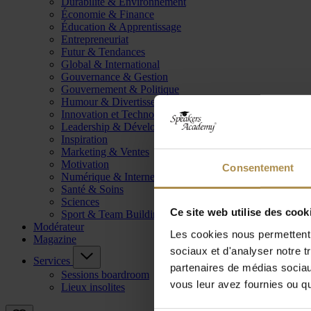
Durabilité & Environnement
Économie & Finance
Éducation & Apprentissage
Entrepreneuriat
Futur & Tendances
Global & International
Gouvernance & Gestion
Gouvernement & Politique
Humour & Divertissement
Innovation et Technologie
Leadership & Développement
Inspiration
Marketing & Ventes
Motivation
Consentement
Numérique & Internet
Santé & Soins
Sciences
Ce site web utilise des cook
Sport & Team Building
Modérateur
Les cookies nous permettent d
Magazine
sociaux et d'analyser notre t
Services
partenaires de médias sociaux
Sessions boardroom
vous leur avez fournies ou qu'
Lieux insolites