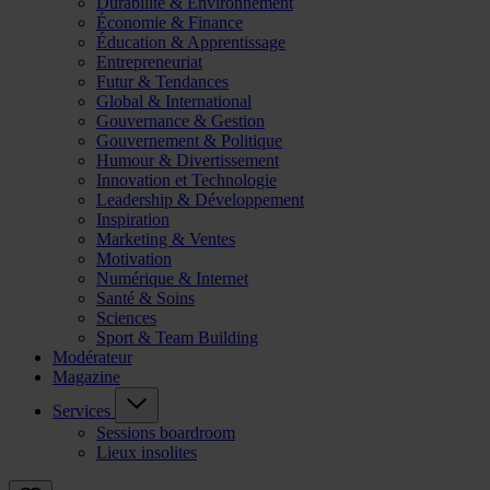
Durabilité & Environnement
Économie & Finance
Éducation & Apprentissage
Entrepreneuriat
Futur & Tendances
Global & International
Gouvernance & Gestion
Gouvernement & Politique
Humour & Divertissement
Innovation et Technologie
Leadership & Développement
Inspiration
Marketing & Ventes
Motivation
Numérique & Internet
Santé & Soins
Sciences
Sport & Team Building
Modérateur
Magazine
Services
Sessions boardroom
Lieux insolites