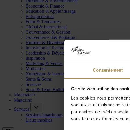
Durabilité & Environnement
Économie & Finance
Éducation & Apprentissage
Entrepreneuriat
Futur & Tendances
Global & International
Gouvernance & Gestion
Gouvernement & Politique
Humour & Divertissement
Innovation et Technologie
Leadership & Développement
Inspiration
Marketing & Ventes
Motivation
Consentement
Numérique & Internet
Santé & Soins
Sciences
Ce site web utilise des cook
Sport & Team Building
Modérateur
Les cookies nous permettent d
Magazine
sociaux et d'analyser notre t
Services
partenaires de médias sociaux
Sessions boardroom
vous leur avez fournies ou qu'
Lieux insolites