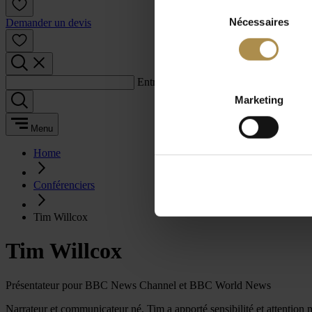
Sélection
Nécessaires
du
Demander un devis
consentement
Entrez un terme de recherche :
Marketing
Menu
Home
Conférenciers
Tim Willcox
Tim Willcox
Présentateur pour BBC News Channel et BBC World News
Narrateur et communicateur né, Tim a apporté sensibilité et attention 