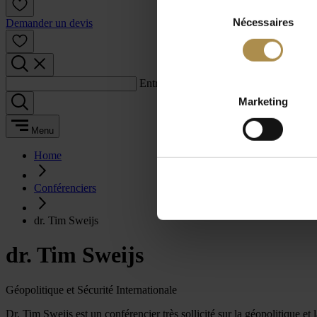
Sélection
Nécessaires
du
Demander un devis
consentement
Entrez un terme de recherche :
Marketing
Menu
Home
Conférenciers
dr. Tim Sweijs
dr. Tim Sweijs
Géopolitique et Sécurité Internationale
Dr. Tim Sweijs est un conférencier très sollicité sur la géopolitique et 