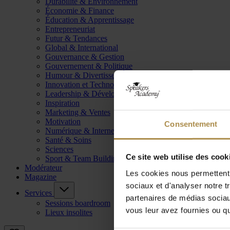
Durabilité & Environnement
Économie & Finance
Éducation & Apprentissage
Entrepreneuriat
Futur & Tendances
Global & International
Gouvernance & Gestion
Gouvernement & Politique
Humour & Divertissement
Innovation et Technologie
Leadership & Développement
Inspiration
Marketing & Ventes
Motivation
Consentement
Numérique & Internet
Santé & Soins
Sciences
Ce site web utilise des cook
Sport & Team Building
Modérateur
Les cookies nous permettent d
Magazine
sociaux et d'analyser notre t
Services
partenaires de médias sociaux
Sessions boardroom
vous leur avez fournies ou qu'
Lieux insolites