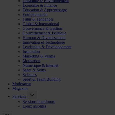
Durabilité & Environnement
Économie & Finance
Éducation & Apprentissage
Entrepreneuriat
Futur & Tendances
Global & International
Gouvernance & Gestion
Gouvernement & Politique
Humour & Divertissement
Innovation et Technologie
Leadership & Développement
Inspiration
Marketing & Ventes
Motivation
Numérique & Internet
Santé & Soins
Sciences
Sport & Team Building
Modérateur
Magazine
Services
Sessions boardroom
Lieux insolites