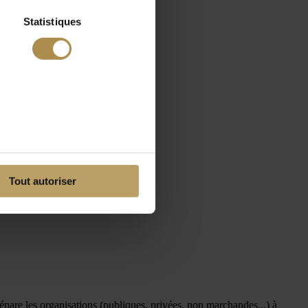
Statistiques
Tout autoriser
répare les organisations (publiques, privées, non marchandes...) à