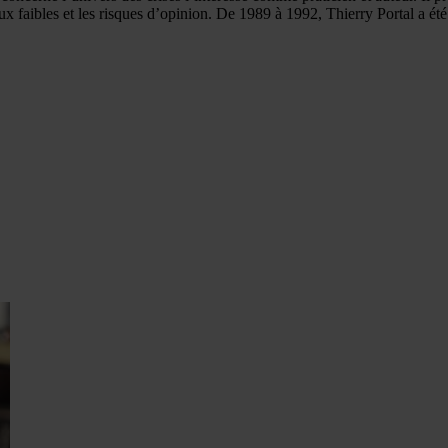
gnaux faibles et les risques d’opinion. De 1989 à 1992, Thierry Portal a 