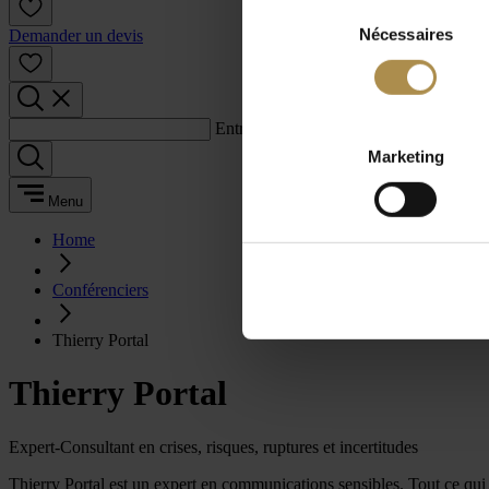
Sélection
Nécessaires
du
Demander un devis
consentement
Entrez un terme de recherche :
Marketing
Menu
Home
Conférenciers
Thierry Portal
Thierry Portal
Expert-Consultant en crises, risques, ruptures et incertitudes
Thierry Portal est un expert en communications sensibles. Tout ce qui c