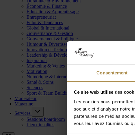
Durabilité & Environnement
Économie & Finance
Éducation & Apprentissage
Entrepreneuriat
Futur & Tendances
Global & International
Gouvernance & Gestion
Gouvernement & Politique
Humour & Divertissement
Innovation et Technologie
Leadership & Développement
Inspiration
Marketing & Ventes
Motivation
Consentement
Numérique & Internet
Santé & Soins
Sciences
Ce site web utilise des cook
Sport & Team Building
Modérateur
Les cookies nous permettent d
Magazine
sociaux et d'analyser notre t
Services
partenaires de médias sociaux
Sessions boardroom
vous leur avez fournies ou qu'
Lieux insolites