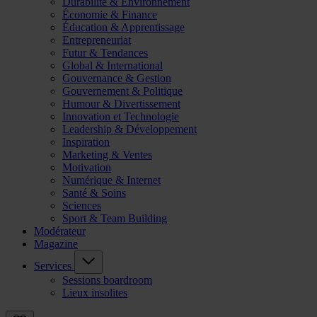
Durabilité & Environnement
Économie & Finance
Éducation & Apprentissage
Entrepreneuriat
Futur & Tendances
Global & International
Gouvernance & Gestion
Gouvernement & Politique
Humour & Divertissement
Innovation et Technologie
Leadership & Développement
Inspiration
Marketing & Ventes
Motivation
Numérique & Internet
Santé & Soins
Sciences
Sport & Team Building
Modérateur
Magazine
Services
Sessions boardroom
Lieux insolites