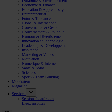
Durabilité & Environnement
Économie & Finance
Éducation & Apprentissage
Entrepreneuriat
Futur & Tendances
Global & International
Gouvernance & Gestion
Gouvernement & Politique
Humour & Divertissement
Innovation et Technologie
Leadership & Développement
Inspiration
Marketing & Ventes
Motivation
Numérique & Internet
Santé & Soins
Sciences
Sport & Team Building
Modérateur
Magazine
Services
Sessions boardroom
Lieux insolites