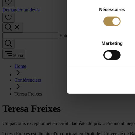
Sélection
Nécessaires
du
Demander un devis
consentement
Entrez un terme de recherche :
Marketing
Menu
Home
Conférenciers
Teresa Freixes
Teresa Freixes
Un parcours exceptionnel en Droit : lauréate du prix « Premio al mejo
Teresa Freixes est titulaire d'un doctorat en Droit de l'Université de Ba