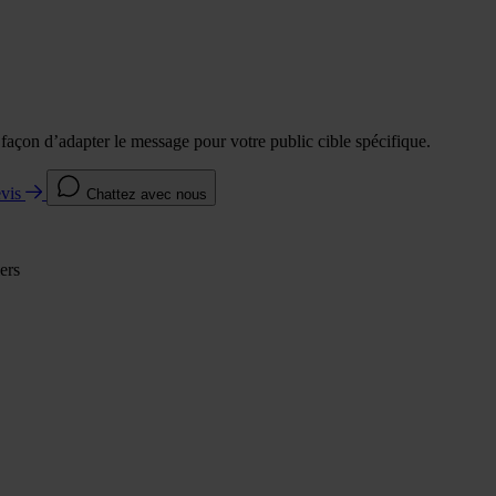
e façon d’adapter le message pour votre public cible spécifique.
evis
Chattez avec nous
ers