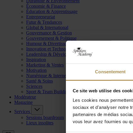
Durabilité & Environnement
Économie & Finance
Éducation & Apprentissage
Entrepreneuriat
Futur & Tendances
Global & International
Gouvernance & Gestion
Gouvernement & Politique
Humour & Divertissement
Innovation et Technologie
Leadership & Développement
Inspiration
Marketing & Ventes
Motivation
Consentement
Numérique & Internet
Santé & Soins
Sciences
Ce site web utilise des cook
Sport & Team Building
Modérateur
Les cookies nous permettent d
Magazine
sociaux et d'analyser notre t
Services
partenaires de médias sociaux
Sessions boardroom
vous leur avez fournies ou qu'
Lieux insolites