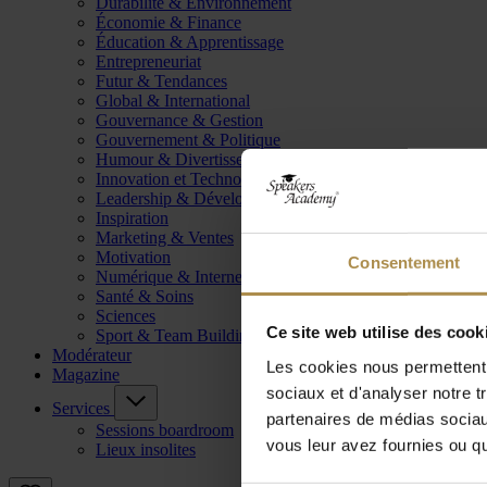
Durabilité & Environnement
Économie & Finance
Éducation & Apprentissage
Entrepreneuriat
Futur & Tendances
Global & International
Gouvernance & Gestion
Gouvernement & Politique
Humour & Divertissement
Innovation et Technologie
Leadership & Développement
Inspiration
Marketing & Ventes
Motivation
Consentement
Numérique & Internet
Santé & Soins
Sciences
Ce site web utilise des cook
Sport & Team Building
Modérateur
Les cookies nous permettent d
Magazine
sociaux et d'analyser notre t
Services
partenaires de médias sociaux
Sessions boardroom
vous leur avez fournies ou qu'
Lieux insolites