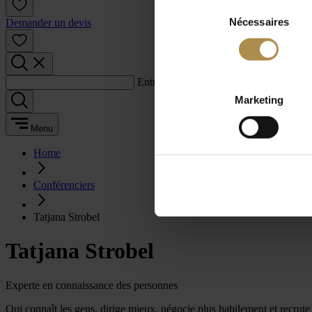
Sélection
Nécessaires
du
Demander un devis
consentement
Entrez un terme de recherche :
Marketing
Menu
Home
Conférenciers
Tatjana Strobel
Tatjana Strobel
Experte en connaissance des personnes
Qui connaît les gens, dirige mieux, négocie plus habilement et recrute