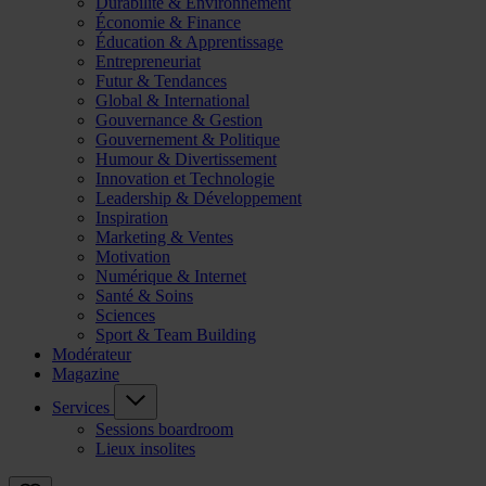
Durabilité & Environnement
Économie & Finance
Éducation & Apprentissage
Entrepreneuriat
Futur & Tendances
Global & International
Gouvernance & Gestion
Gouvernement & Politique
Humour & Divertissement
Innovation et Technologie
Leadership & Développement
Inspiration
Marketing & Ventes
Motivation
Numérique & Internet
Santé & Soins
Sciences
Sport & Team Building
Modérateur
Magazine
Services
Sessions boardroom
Lieux insolites