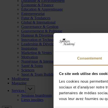
Durabilité & Environnement
Économie & Finance
Éducation & Apprentissage
Entrepreneuriat
Futur & Tendances
Global & International
Gouvernance & Gestion
Gouvernement & Politique
Humour & Divertissement
Innovation et Technologie
Leadership & Développement
Inspiration
Marketing & Ventes
Motivation
Consentement
Numérique & Internet
Santé & Soins
Sciences
Ce site web utilise des cook
Sport & Team Building
Modérateur
Les cookies nous permettent d
Magazine
sociaux et d'analyser notre t
Services
partenaires de médias sociaux
Sessions boardroom
vous leur avez fournies ou qu'
Lieux insolites