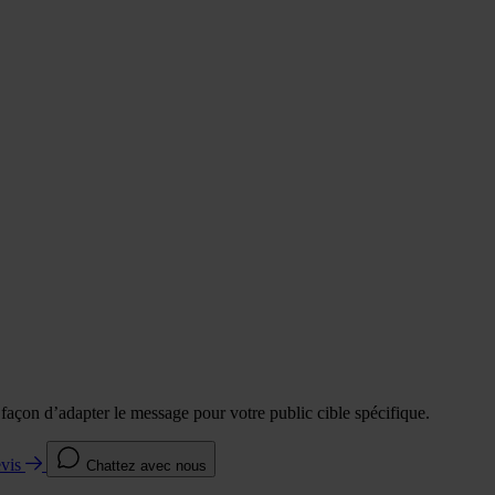
e façon d’adapter le message pour votre public cible spécifique.
evis
Chattez avec nous