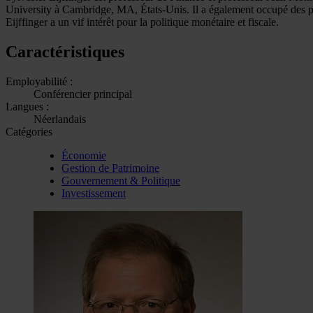
University à Cambridge, MA, États-Unis. Il a également occupé des pos
Eijffinger a un vif intérêt pour la politique monétaire et fiscale.
Caractéristiques
Employabilité :
Conférencier principal
Langues :
Néerlandais
Catégories
Économie
Gestion de Patrimoine
Gouvernement & Politique
Investissement