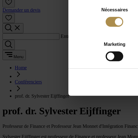
Sélection
Nécessaires
du
Demander un devis
consentement
Entrez un terme de recherche :
Marketing
Menu
Home
Conférenciers
prof. dr. Sylvester Eijffinger
prof. dr. Sylvester Eijffinger
Professeur de Finance et Professeur Jean Monnet d'Intégration Finan
Sylvester Eijffinger est professeur de Finance et professeur Jean Monn