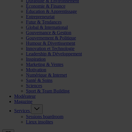
Durabilité & Environnement
Économie & Finance
Éducation & Apprentissage
Entrepreneuriat
Futur & Tendances
Global & International
Gouvernance & Gestion
Gouvernement & Politique
Humour & Divertissement
Innovation et Technologie
Leadership & Développement
Inspiration
Marketing & Ventes
Motivation
Numérique & Internet
Santé & Soins
Sciences
Sport & Team Building
Modérateur
Magazine
Services
Sessions boardroom
Lieux insolites