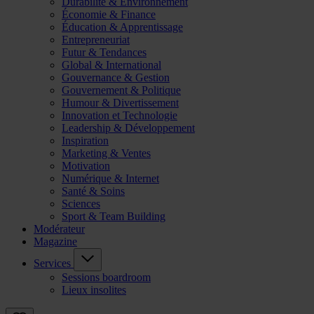
Durabilité & Environnement
Économie & Finance
Éducation & Apprentissage
Entrepreneuriat
Futur & Tendances
Global & International
Gouvernance & Gestion
Gouvernement & Politique
Humour & Divertissement
Innovation et Technologie
Leadership & Développement
Inspiration
Marketing & Ventes
Motivation
Numérique & Internet
Santé & Soins
Sciences
Sport & Team Building
Modérateur
Magazine
Services
Sessions boardroom
Lieux insolites