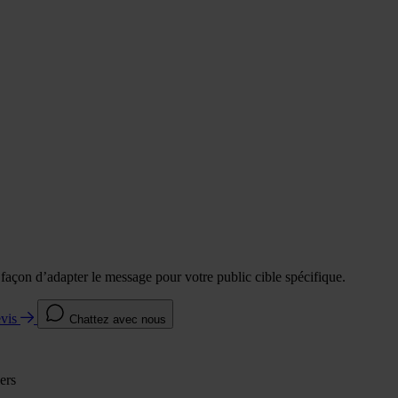
e façon d’adapter le message pour votre public cible spécifique.
evis
Chattez avec nous
ers