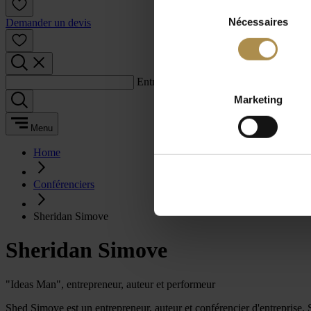
Sélection
Nécessaires
du
Demander un devis
consentement
Entrez un terme de recherche :
Marketing
Menu
Home
Conférenciers
Sheridan Simove
Sheridan Simove
"Ideas Man", entrepreneur, auteur et performeur
Shed Simove est un entrepreneur, auteur et conférencier d'entrep