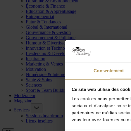
Durabilité & Environnement
Économie & Finance
Éducation & Apprentissage
Entrepreneuriat
Futur & Tendances
Global & International
Gouvernance & Gestion
Gouvernement & Politique
Humour & Divertissement
Innovation et Technologie
Leadership & Développement
Inspiration
Marketing & Ventes
Motivation
Consentement
Numérique & Internet
Santé & Soins
Sciences
Ce site web utilise des cook
Sport & Team Building
Modérateur
Les cookies nous permettent d
Magazine
sociaux et d'analyser notre t
Services
partenaires de médias sociaux
Sessions boardroom
vous leur avez fournies ou qu'
Lieux insolites