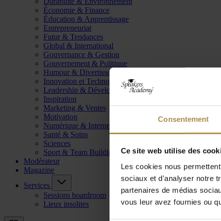
Durabilité & Environnement
Économie & Finance
Éducation & Apprentissage
Entrepreneuriat
Futur & Tendances
Global & International
Gouvernance & Gestion
Gouvernement & Politique
Humour & Divertissement
Innovation et Technologie
Leadership & Développement
Inspiration
Marketing & Ventes
Motivation
Consentement
Numérique & Internet
Santé & Soins
Sciences
Ce site web utilise des cook
Sport & Team Building
Modérateur
Les cookies nous permettent d
Magazine
sociaux et d'analyser notre t
Services
partenaires de médias sociaux
Sessions boardroom
vous leur avez fournies ou qu'
Lieux insolites