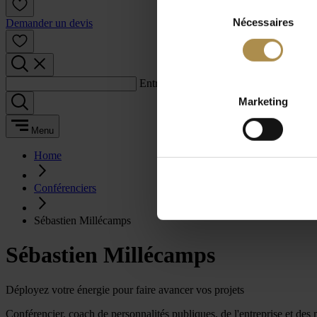
Sélection
Nécessaires
du
Demander un devis
consentement
Entrez un terme de recherche :
Marketing
Menu
Home
Conférenciers
Sébastien Millécamps
Sébastien Millécamps
Déployez votre énergie pour faire avancer vos projets
Conférencier, coach de personnalités publiques, de l'entreprise et des