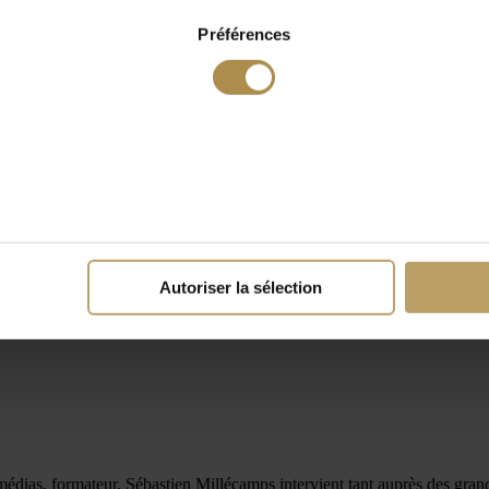
Préférences
Autoriser la sélection
 médias, formateur, Sébastien Millécamps intervient tant auprès des gran