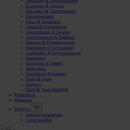
Durabilité & Environnement
Économie & Finance
Éducation & Apprentissage
Entrepreneuriat
Futur & Tendances
Global & International
Gouvernance & Gestion
Gouvernement & Politique
Humour & Divertissement
Innovation et Technologie
Leadership & Développement
Inspiration
Marketing & Ventes
Motivation
Numérique & Internet
Santé & Soins
Sciences
Sport & Team Building
Modérateur
Magazine
Services
Sessions boardroom
Lieux insolites