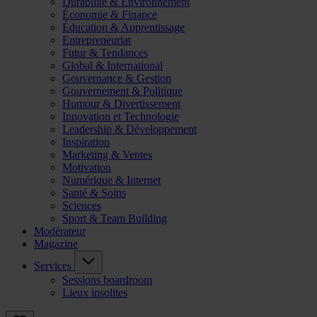
Durabilité & Environnement
Économie & Finance
Éducation & Apprentissage
Entrepreneuriat
Futur & Tendances
Global & International
Gouvernance & Gestion
Gouvernement & Politique
Humour & Divertissement
Innovation et Technologie
Leadership & Développement
Inspiration
Marketing & Ventes
Motivation
Numérique & Internet
Santé & Soins
Sciences
Sport & Team Building
Modérateur
Magazine
Services
Sessions boardroom
Lieux insolites