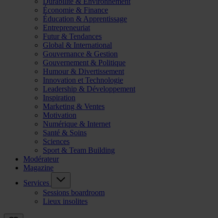
Durabilité & Environnement
Économie & Finance
Éducation & Apprentissage
Entrepreneuriat
Futur & Tendances
Global & International
Gouvernance & Gestion
Gouvernement & Politique
Humour & Divertissement
Innovation et Technologie
Leadership & Développement
Inspiration
Marketing & Ventes
Motivation
Numérique & Internet
Santé & Soins
Sciences
Sport & Team Building
Modérateur
Magazine
Services
Sessions boardroom
Lieux insolites