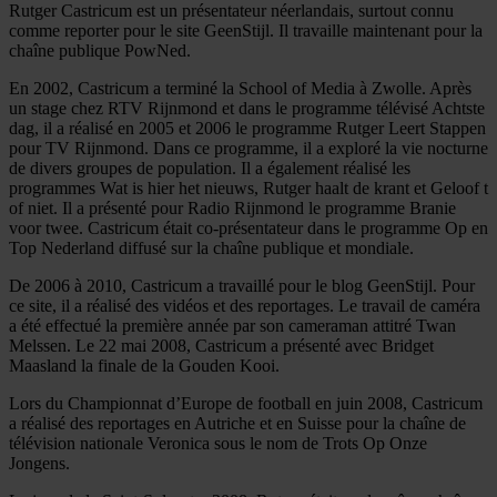
Rutger Castricum est un présentateur néerlandais, surtout connu
comme reporter pour le site GeenStijl. Il travaille maintenant pour la
chaîne publique PowNed.
En 2002, Castricum a terminé la School of Media à Zwolle. Après
un stage chez RTV Rijnmond et dans le programme télévisé Achtste
dag, il a réalisé en 2005 et 2006 le programme Rutger Leert Stappen
pour TV Rijnmond. Dans ce programme, il a exploré la vie nocturne
de divers groupes de population. Il a également réalisé les
programmes Wat is hier het nieuws, Rutger haalt de krant et Geloof t
of niet. Il a présenté pour Radio Rijnmond le programme Branie
voor twee. Castricum était co-présentateur dans le programme Op en
Top Nederland diffusé sur la chaîne publique et mondiale.
De 2006 à 2010, Castricum a travaillé pour le blog GeenStijl. Pour
ce site, il a réalisé des vidéos et des reportages. Le travail de caméra
a été effectué la première année par son cameraman attitré Twan
Melssen. Le 22 mai 2008, Castricum a présenté avec Bridget
Maasland la finale de la Gouden Kooi.
Lors du Championnat d’Europe de football en juin 2008, Castricum
a réalisé des reportages en Autriche et en Suisse pour la chaîne de
télévision nationale Veronica sous le nom de Trots Op Onze
Jongens.