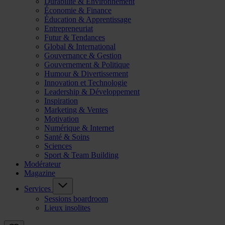
Durabilité & Environnement
Économie & Finance
Éducation & Apprentissage
Entrepreneuriat
Futur & Tendances
Global & International
Gouvernance & Gestion
Gouvernement & Politique
Humour & Divertissement
Innovation et Technologie
Leadership & Développement
Inspiration
Marketing & Ventes
Motivation
Numérique & Internet
Santé & Soins
Sciences
Sport & Team Building
Modérateur
Magazine
Services
Sessions boardroom
Lieux insolites