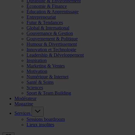
Durabilité & Environnement
Économie & Finance
Éducation & Apprentissage
Entrepreneuriat
Futur & Tendances
Global & International
Gouvernance & Gestion
Gouvernement & Politique
Humour & Divertissement
Innovation et Technologie
Leadership & Développement
Inspiration
Marketing & Ventes
Motivation
Numérique & Internet
Santé & Soins
Sciences
Sport & Team Building
Modérateur
Magazine
Services
Sessions boardroom
Lieux insolites