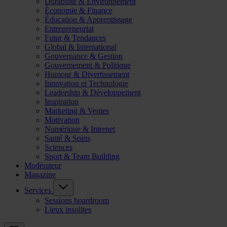
Durabilité & Environnement
Économie & Finance
Éducation & Apprentissage
Entrepreneuriat
Futur & Tendances
Global & International
Gouvernance & Gestion
Gouvernement & Politique
Humour & Divertissement
Innovation et Technologie
Leadership & Développement
Inspiration
Marketing & Ventes
Motivation
Numérique & Internet
Santé & Soins
Sciences
Sport & Team Building
Modérateur
Magazine
Services
Sessions boardroom
Lieux insolites