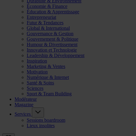
Durabilité & Environnement
Économie & Finance
Éducation & Apprentissage
Entrepreneuriat
Futur & Tendances
Global & International
Gouvernance & Gestion
Gouvernement & Politique
Humour & Divertissement
Innovation et Technologie
Leadership & Développement
Inspiration
Marketing & Ventes
Motivation
Numérique & Internet
Santé & Soins
Sciences
Sport & Team Building
Modérateur
Magazine
Services
Sessions boardroom
Lieux insolites