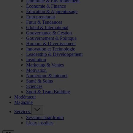
Durabilité & Environnement
Économie & Finance
Éducation & Apprentissage
Entrepreneuriat
Futur & Tendances
Global & International
Gouvernance & Gestion
Gouvernement & Politique
Humour & Divertissement
Innovation et Technologie
Leadership & Développement
Inspiration
Marketing & Ventes
Motivation
Numérique & Internet
Santé & Soins
Sciences
Sport & Team Building
Modérateur
Magazine
Services
Sessions boardroom
Lieux insolites