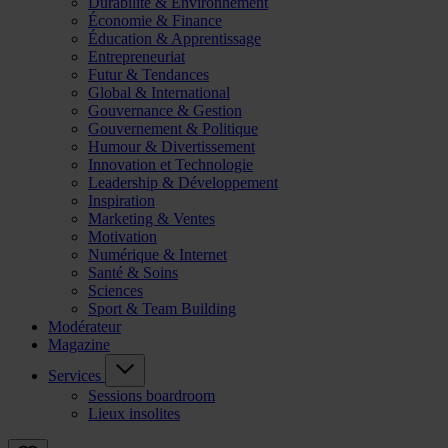
Durabilité & Environnement
Économie & Finance
Éducation & Apprentissage
Entrepreneuriat
Futur & Tendances
Global & International
Gouvernance & Gestion
Gouvernement & Politique
Humour & Divertissement
Innovation et Technologie
Leadership & Développement
Inspiration
Marketing & Ventes
Motivation
Numérique & Internet
Santé & Soins
Sciences
Sport & Team Building
Modérateur
Magazine
Services
Sessions boardroom
Lieux insolites