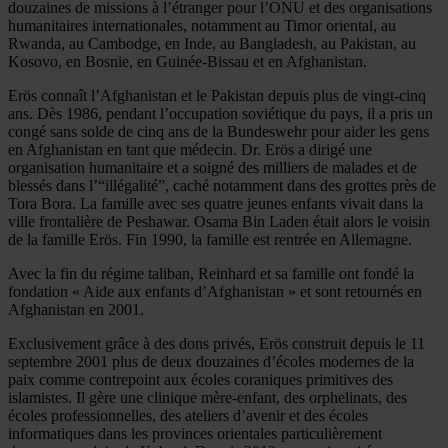
douzaines de missions à l’étranger pour l’ONU et des organisations
humanitaires internationales, notamment au Timor oriental, au
Rwanda, au Cambodge, en Inde, au Bangladesh, au Pakistan, au
Kosovo, en Bosnie, en Guinée-Bissau et en Afghanistan.
Erös connaît l’Afghanistan et le Pakistan depuis plus de vingt-cinq
ans. Dès 1986, pendant l’occupation soviétique du pays, il a pris un
congé sans solde de cinq ans de la Bundeswehr pour aider les gens
en Afghanistan en tant que médecin. Dr. Erös a dirigé une
organisation humanitaire et a soigné des milliers de malades et de
blessés dans l’“illégalité”, caché notamment dans des grottes près de
Tora Bora. La famille avec ses quatre jeunes enfants vivait dans la
ville frontalière de Peshawar. Osama Bin Laden était alors le voisin
de la famille Erös. Fin 1990, la famille est rentrée en Allemagne.
Avec la fin du régime taliban, Reinhard et sa famille ont fondé la
fondation « Aide aux enfants d’Afghanistan » et sont retournés en
Afghanistan en 2001.
Exclusivement grâce à des dons privés, Erös construit depuis le 11
septembre 2001 plus de deux douzaines d’écoles modernes de la
paix comme contrepoint aux écoles coraniques primitives des
islamistes. Il gère une clinique mère-enfant, des orphelinats, des
écoles professionnelles, des ateliers d’avenir et des écoles
informatiques dans les provinces orientales particulièrement