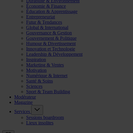
Durabilité & Environnement
Économie & Finance
Éducation & Apprentissage
Entrepreneuriat
Futur & Tendances
Global & International
Gouvernance & Gestion
Gouvernement & Politique
Humour & Divertissement
Innovation et Technologie
Leadership & Développement
Inspiration
Marketing & Ventes
Motivation
Numérique & Internet
Santé & Soins
Sciences
Sport & Team Building
Modérateur
Magazine
Services
Sessions boardroom
Lieux insolites