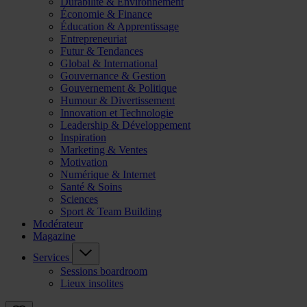
Durabilité & Environnement
Économie & Finance
Éducation & Apprentissage
Entrepreneuriat
Futur & Tendances
Global & International
Gouvernance & Gestion
Gouvernement & Politique
Humour & Divertissement
Innovation et Technologie
Leadership & Développement
Inspiration
Marketing & Ventes
Motivation
Numérique & Internet
Santé & Soins
Sciences
Sport & Team Building
Modérateur
Magazine
Services
Sessions boardroom
Lieux insolites