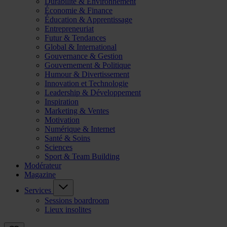
Durabilité & Environnement
Économie & Finance
Éducation & Apprentissage
Entrepreneuriat
Futur & Tendances
Global & International
Gouvernance & Gestion
Gouvernement & Politique
Humour & Divertissement
Innovation et Technologie
Leadership & Développement
Inspiration
Marketing & Ventes
Motivation
Numérique & Internet
Santé & Soins
Sciences
Sport & Team Building
Modérateur
Magazine
Services
Sessions boardroom
Lieux insolites