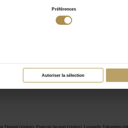
Préférences
Autoriser la sélection
e Dupont (violon), François Jacquet (violon), Leonardo Tokumitsu (alto