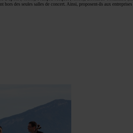
 hors des seules salles de concert. Ainsi, proposent-ils aux entreprises