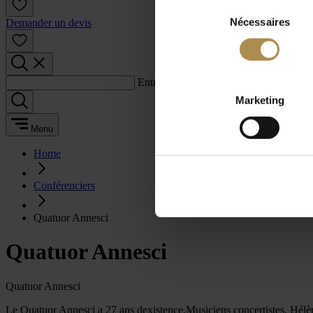
Sélection
Nécessaires
du
Demander un devis
consentement
Entrez un terme de recherche :
Marketing
Menu
Home
Conférenciers
Quatuor Annesci
Quatuor Annesci
Quatuor Annesci
Le Quatuor Annesci a 27 ans dexistence.Musiciens concertistes, Hélèn