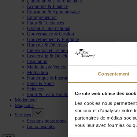
Durabilité & Environnement
Économie & Finance
Éducation & Apprentissage
Entrepreneuriat
Futur & Tendances
Global & International
Gouvernance & Gestion
Gouvernement & Politique
Humour & Divertissement
Innovation et Technologie
Leadership & Développement
Inspiration
Marketing & Ventes
Motivation
Consentement
Numérique & Internet
Santé & Soins
Sciences
Ce site web utilise des cook
Sport & Team Building
Modérateur
Les cookies nous permettent d
Magazine
sociaux et d'analyser notre t
Services
partenaires de médias sociaux
Sessions boardroom
vous leur avez fournies ou qu'
Lieux insolites