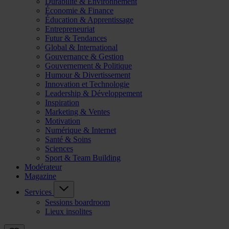
Durabilité & Environnement
Économie & Finance
Éducation & Apprentissage
Entrepreneuriat
Futur & Tendances
Global & International
Gouvernance & Gestion
Gouvernement & Politique
Humour & Divertissement
Innovation et Technologie
Leadership & Développement
Inspiration
Marketing & Ventes
Motivation
Numérique & Internet
Santé & Soins
Sciences
Sport & Team Building
Modérateur
Magazine
Services
Sessions boardroom
Lieux insolites