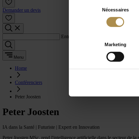
Sélection
Nécessaires
du
Demander un devis
consentement
Entrez un terme de recherche :
Marketing
Menu
Home
Conférenciers
Peter Joosten
Peter Joosten
IA dans la Santé | Futuriste | Expert en Innovation
Peter Joosten MSc. rend l'intelligence artificielle dans le secteur de 