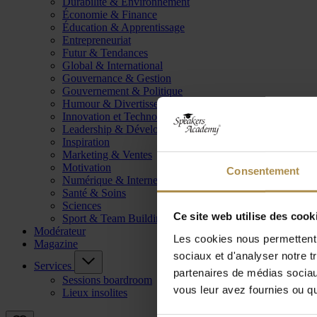
Durabilité & Environnement
Économie & Finance
Éducation & Apprentissage
Entrepreneuriat
Futur & Tendances
Global & International
Gouvernance & Gestion
Gouvernement & Politique
Humour & Divertissement
Innovation et Technologie
Leadership & Développement
Inspiration
Marketing & Ventes
Motivation
Consentement
Numérique & Internet
Santé & Soins
Sciences
Ce site web utilise des cook
Sport & Team Building
Modérateur
Les cookies nous permettent d
Magazine
sociaux et d'analyser notre t
Services
partenaires de médias sociaux
Sessions boardroom
vous leur avez fournies ou qu'
Lieux insolites