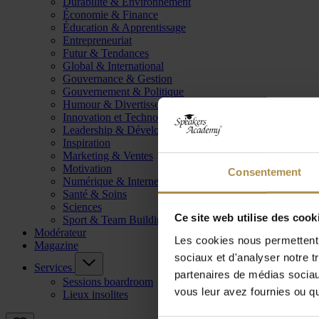
Durabilité & Environnement
Économie & Finance
Éducation & Apprentissage
Entrepreneuriat
Futur & Tendances
Global & International
Gouvernance & Gestion
Gouvernement & Politique
Humour & Divertissement
Innovation et Technologie
Leadership & Développement
Inspiration
Marketing & Ventes
Motivation
Consentement
Numérique & Internet
Santé & Soins
Sciences
Ce site web utilise des cook
Sport & Team Building
Modérateur
Les cookies nous permettent d
Magazine
sociaux et d'analyser notre t
Services
partenaires de médias sociaux
Sessions boardroom
vous leur avez fournies ou qu'
Lieux insolites