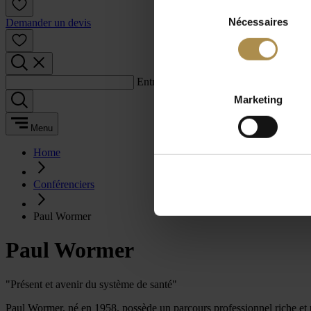
Sélection
Nécessaires
du
Demander un devis
consentement
Entrez un terme de recherche :
Marketing
Menu
Home
Conférenciers
Paul Wormer
Paul Wormer
"Présent et avenir du système de santé"
Paul Wormer, né en 1958, possède un parcours professionnel riche et par