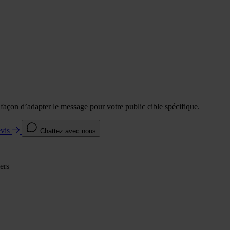
e façon d’adapter le message pour votre public cible spécifique.
evis
Chattez avec nous
ers