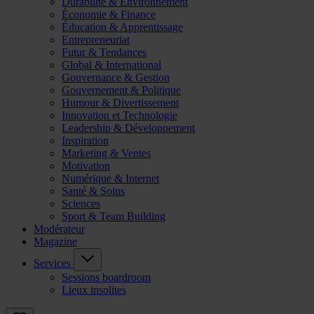
Durabilité & Environnement
Économie & Finance
Éducation & Apprentissage
Entrepreneuriat
Futur & Tendances
Global & International
Gouvernance & Gestion
Gouvernement & Politique
Humour & Divertissement
Innovation et Technologie
Leadership & Développement
Inspiration
Marketing & Ventes
Motivation
Numérique & Internet
Santé & Soins
Sciences
Sport & Team Building
Modérateur
Magazine
Services
Sessions boardroom
Lieux insolites