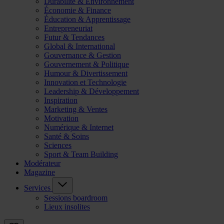
Durabilité & Environnement
Économie & Finance
Éducation & Apprentissage
Entrepreneuriat
Futur & Tendances
Global & International
Gouvernance & Gestion
Gouvernement & Politique
Humour & Divertissement
Innovation et Technologie
Leadership & Développement
Inspiration
Marketing & Ventes
Motivation
Numérique & Internet
Santé & Soins
Sciences
Sport & Team Building
Modérateur
Magazine
Services
Sessions boardroom
Lieux insolites