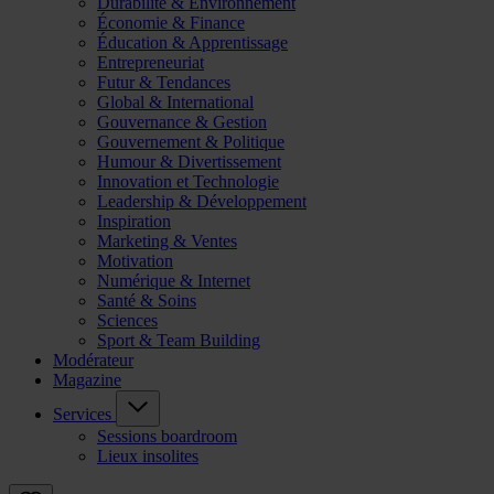
Durabilité & Environnement
Économie & Finance
Éducation & Apprentissage
Entrepreneuriat
Futur & Tendances
Global & International
Gouvernance & Gestion
Gouvernement & Politique
Humour & Divertissement
Innovation et Technologie
Leadership & Développement
Inspiration
Marketing & Ventes
Motivation
Numérique & Internet
Santé & Soins
Sciences
Sport & Team Building
Modérateur
Magazine
Services
Sessions boardroom
Lieux insolites