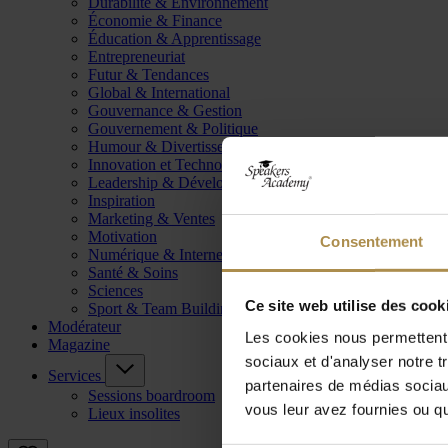
Durabilité & Environnement
Économie & Finance
Éducation & Apprentissage
Entrepreneuriat
Futur & Tendances
Global & International
Gouvernance & Gestion
Gouvernement & Politique
Humour & Divertissement
Innovation et Technologie
Leadership & Développement
Inspiration
Marketing & Ventes
Motivation
Consentement
Numérique & Internet
Santé & Soins
Sciences
Ce site web utilise des cook
Sport & Team Building
Modérateur
Les cookies nous permettent d
Magazine
sociaux et d'analyser notre t
Services
partenaires de médias sociaux
Sessions boardroom
vous leur avez fournies ou qu'
Lieux insolites