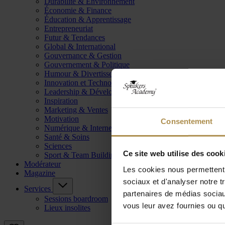
Durabilité & Environnement
Économie & Finance
Éducation & Apprentissage
Entrepreneuriat
Futur & Tendances
Global & International
Gouvernance & Gestion
Gouvernement & Politique
Humour & Divertissement
Innovation et Technologie
Leadership & Développement
Inspiration
Marketing & Ventes
Motivation
Consentement
Numérique & Internet
Santé & Soins
Sciences
Ce site web utilise des cook
Sport & Team Building
Modérateur
Les cookies nous permettent d
Magazine
sociaux et d'analyser notre t
Services
partenaires de médias sociaux
Sessions boardroom
vous leur avez fournies ou qu'
Lieux insolites