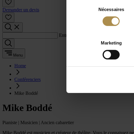
Sélection
Nécessaires
du
Demander un devis
consentement
Entrez un terme de recherche :
Marketing
Menu
Home
Conférenciers
Mike Boddé
Mike Boddé
Pianiste | Musicien | Ancien cabaretier
Mike Boddé est musicien et créateur de théâtre. Vous le connaissez peut