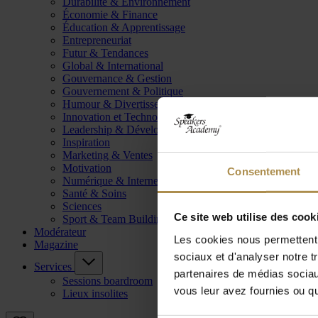
Durabilité & Environnement
Économie & Finance
Éducation & Apprentissage
Entrepreneuriat
Futur & Tendances
Global & International
Gouvernance & Gestion
Gouvernement & Politique
Humour & Divertissement
Innovation et Technologie
Leadership & Développement
Inspiration
Marketing & Ventes
Motivation
Consentement
Numérique & Internet
Santé & Soins
Sciences
Ce site web utilise des cook
Sport & Team Building
Modérateur
Les cookies nous permettent d
Magazine
sociaux et d'analyser notre t
Services
partenaires de médias sociaux
Sessions boardroom
vous leur avez fournies ou qu'
Lieux insolites