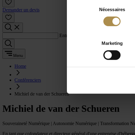
Sélection
Nécessaires
du
Demander un devis
consentement
Entrez un terme de recherche :
Marketing
Menu
Home
Conférenciers
Michiel de van der Schueren
Michiel de van der Schueren
Souveraineté Numérique | Autonomie Numérique | Transformation N
En tant que cofondateur et directeur général d'une entreprise d'héber