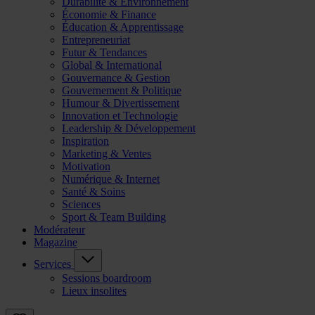
Durabilité & Environnement
Économie & Finance
Éducation & Apprentissage
Entrepreneuriat
Futur & Tendances
Global & International
Gouvernance & Gestion
Gouvernement & Politique
Humour & Divertissement
Innovation et Technologie
Leadership & Développement
Inspiration
Marketing & Ventes
Motivation
Numérique & Internet
Santé & Soins
Sciences
Sport & Team Building
Modérateur
Magazine
Services
Sessions boardroom
Lieux insolites