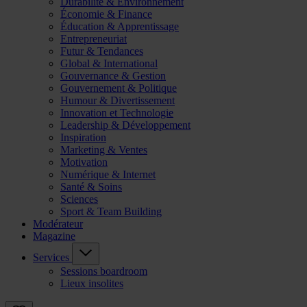
Durabilité & Environnement
Économie & Finance
Éducation & Apprentissage
Entrepreneuriat
Futur & Tendances
Global & International
Gouvernance & Gestion
Gouvernement & Politique
Humour & Divertissement
Innovation et Technologie
Leadership & Développement
Inspiration
Marketing & Ventes
Motivation
Numérique & Internet
Santé & Soins
Sciences
Sport & Team Building
Modérateur
Magazine
Services
Sessions boardroom
Lieux insolites