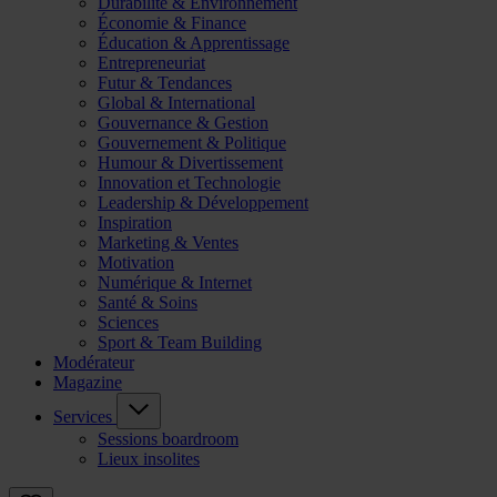
Durabilité & Environnement
Économie & Finance
Éducation & Apprentissage
Entrepreneuriat
Futur & Tendances
Global & International
Gouvernance & Gestion
Gouvernement & Politique
Humour & Divertissement
Innovation et Technologie
Leadership & Développement
Inspiration
Marketing & Ventes
Motivation
Numérique & Internet
Santé & Soins
Sciences
Sport & Team Building
Modérateur
Magazine
Services
Sessions boardroom
Lieux insolites