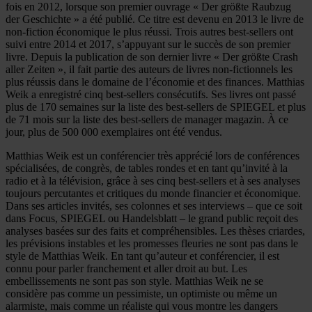
fois en 2012, lorsque son premier ouvrage « Der größte Raubzug
der Geschichte » a été publié. Ce titre est devenu en 2013 le livre de
non-fiction économique le plus réussi. Trois autres best-sellers ont
suivi entre 2014 et 2017, s’appuyant sur le succès de son premier
livre. Depuis la publication de son dernier livre « Der größte Crash
aller Zeiten », il fait partie des auteurs de livres non-fictionnels les
plus réussis dans le domaine de l’économie et des finances. Matthias
Weik a enregistré cinq best-sellers consécutifs. Ses livres ont passé
plus de 170 semaines sur la liste des best-sellers de SPIEGEL et plus
de 71 mois sur la liste des best-sellers de manager magazin. À ce
jour, plus de 500 000 exemplaires ont été vendus.
Matthias Weik est un conférencier très apprécié lors de conférences
spécialisées, de congrès, de tables rondes et en tant qu’invité à la
radio et à la télévision, grâce à ses cinq best-sellers et à ses analyses
toujours percutantes et critiques du monde financier et économique.
Dans ses articles invités, ses colonnes et ses interviews – que ce soit
dans Focus, SPIEGEL ou Handelsblatt – le grand public reçoit des
analyses basées sur des faits et compréhensibles. Les thèses criardes,
les prévisions instables et les promesses fleuries ne sont pas dans le
style de Matthias Weik. En tant qu’auteur et conférencier, il est
connu pour parler franchement et aller droit au but. Les
embellissements ne sont pas son style. Matthias Weik ne se
considère pas comme un pessimiste, un optimiste ou même un
alarmiste, mais comme un réaliste qui vous montre les dangers