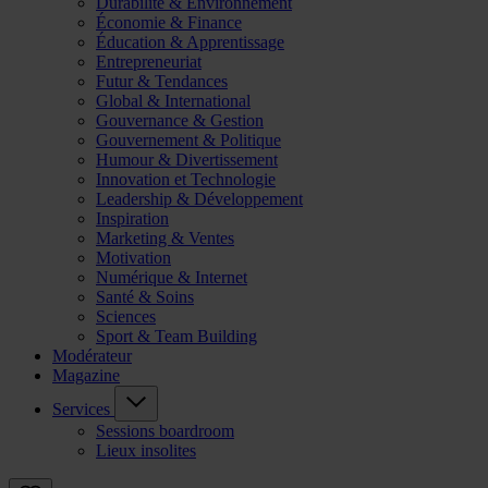
Durabilité & Environnement
Économie & Finance
Éducation & Apprentissage
Entrepreneuriat
Futur & Tendances
Global & International
Gouvernance & Gestion
Gouvernement & Politique
Humour & Divertissement
Innovation et Technologie
Leadership & Développement
Inspiration
Marketing & Ventes
Motivation
Numérique & Internet
Santé & Soins
Sciences
Sport & Team Building
Modérateur
Magazine
Services
Sessions boardroom
Lieux insolites