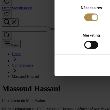
Sélection
Nécessaires
du
Demander un devis
consentement
Entrez un terme de recherche :
Marketing
Menu
Home
Conférenciers
Massoud Hassani
Massoud Hassani
Co-créateur du Mine Kafon
Né en Afghanistan en 1983, Massoud Hassani a déménagé aux Pays-Bas en