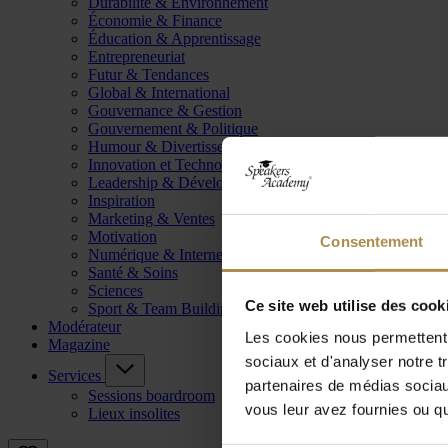
Durabilité & Environnement
Économie & Finance
Éducation & Apprentissage
Entrepreneuriat
Futur & Tendances
Global & International
Gouvernance & Gestion
Gouvernement & Politique
Humour & Divertissement
Innovation et Technologie
Leadership & Développement
Inspiration
Marketing & Ventes
Motivation
Consentement
Numérique & Internet
Santé & Soins
Sciences
Ce site web utilise des cook
Sport & Team Building
Modérateur
Les cookies nous permettent d
Magazine
sociaux et d'analyser notre t
Services
partenaires de médias sociaux
Sessions boardroom
vous leur avez fournies ou qu'
Lieux insolites