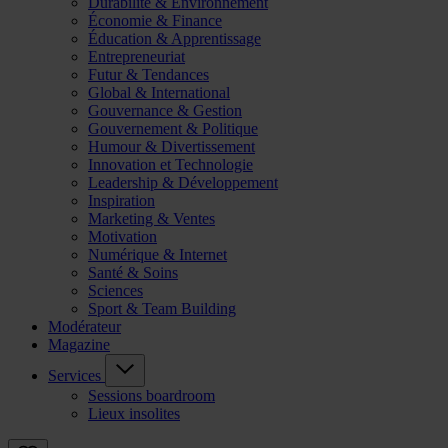
Durabilité & Environnement
Économie & Finance
Éducation & Apprentissage
Entrepreneuriat
Futur & Tendances
Global & International
Gouvernance & Gestion
Gouvernement & Politique
Humour & Divertissement
Innovation et Technologie
Leadership & Développement
Inspiration
Marketing & Ventes
Motivation
Numérique & Internet
Santé & Soins
Sciences
Sport & Team Building
Modérateur
Magazine
Services
Sessions boardroom
Lieux insolites