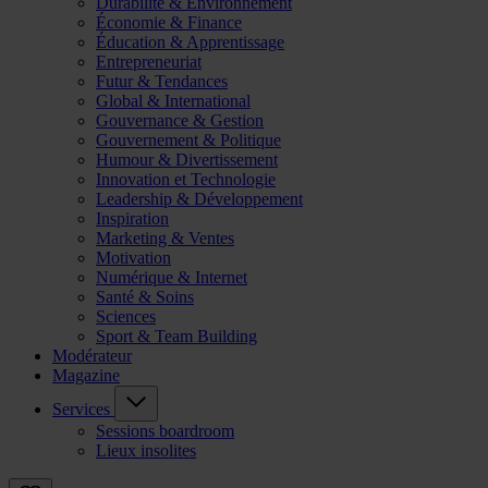
Durabilité & Environnement
Économie & Finance
Éducation & Apprentissage
Entrepreneuriat
Futur & Tendances
Global & International
Gouvernance & Gestion
Gouvernement & Politique
Humour & Divertissement
Innovation et Technologie
Leadership & Développement
Inspiration
Marketing & Ventes
Motivation
Numérique & Internet
Santé & Soins
Sciences
Sport & Team Building
Modérateur
Magazine
Services
Sessions boardroom
Lieux insolites