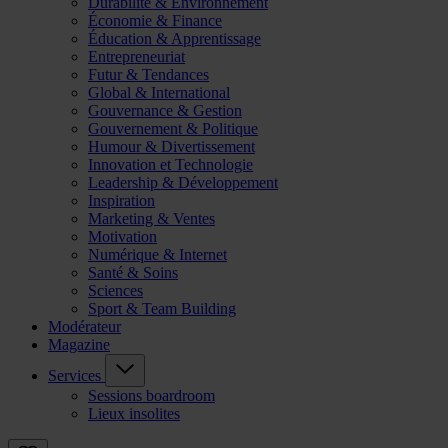
Durabilité & Environnement
Économie & Finance
Éducation & Apprentissage
Entrepreneuriat
Futur & Tendances
Global & International
Gouvernance & Gestion
Gouvernement & Politique
Humour & Divertissement
Innovation et Technologie
Leadership & Développement
Inspiration
Marketing & Ventes
Motivation
Numérique & Internet
Santé & Soins
Sciences
Sport & Team Building
Modérateur
Magazine
Services
Sessions boardroom
Lieux insolites