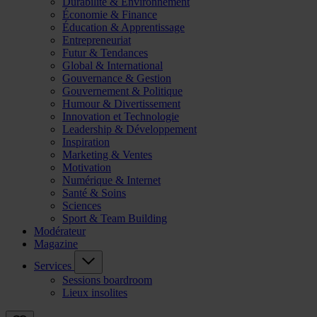
Durabilité & Environnement
Économie & Finance
Éducation & Apprentissage
Entrepreneuriat
Futur & Tendances
Global & International
Gouvernance & Gestion
Gouvernement & Politique
Humour & Divertissement
Innovation et Technologie
Leadership & Développement
Inspiration
Marketing & Ventes
Motivation
Numérique & Internet
Santé & Soins
Sciences
Sport & Team Building
Modérateur
Magazine
Services
Sessions boardroom
Lieux insolites