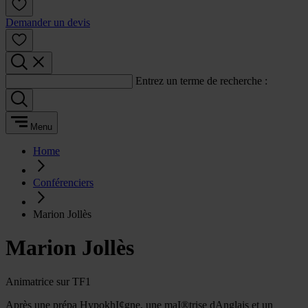
Demander un devis
Entrez un terme de recherche :
Menu
Home
Conférenciers
Marion Jollès
Marion Jollès
Animatrice sur TF1
Après une prépa HypokhI¢gne, une maI®trise dAnglais et un