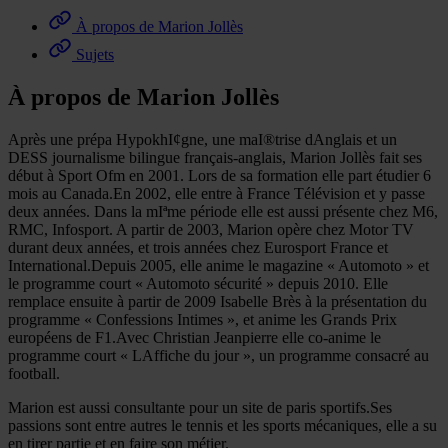
À propos de Marion Jollès
Sujets
À propos de Marion Jollès
Après une prépa HypokhI¢gne, une maI®trise dAnglais et un
DESS journalisme bilingue français-anglais, Marion Jollès fait ses
début à Sport Ofm en 2001. Lors de sa formation elle part étudier 6
mois au Canada.En 2002, elle entre à France Télévision et y passe
deux années. Dans la mIªme période elle est aussi présente chez M6,
RMC, Infosport. A partir de 2003, Marion opère chez Motor TV
durant deux années, et trois années chez Eurosport France et
International.Depuis 2005, elle anime le magazine « Automoto » et
le programme court « Automoto sécurité » depuis 2010. Elle
remplace ensuite à partir de 2009 Isabelle Brès à la présentation du
programme « Confessions Intimes », et anime les Grands Prix
européens de F1.Avec Christian Jeanpierre elle co-anime le
programme court « LAffiche du jour », un programme consacré au
football.
Marion est aussi consultante pour un site de paris sportifs.Ses
passions sont entre autres le tennis et les sports mécaniques, elle a su
en tirer partie et en faire son métier.