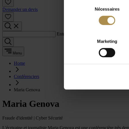
Sélection
Nécessaires
du
Demander un devis
consentement
Entrez un terme de recherche :
Marketing
Menu
Home
Conférenciers
Maria Genova
Maria Genova
Fraude d'identité | Cyber Sécurité
L'écrivaine et journaliste Maria Genova est une conférencière très dema