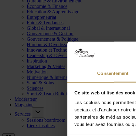
Durabilité & Environnement
Économie & Finance
Éducation & Apprentissage
Entrepreneuriat
Futur & Tendances
Global & International
Gouvernance & Gestion
Gouvernement & Politique
Humour & Divertissement
Innovation et Technologie
Leadership & Développement
Inspiration
Marketing & Ventes
Motivation
Consentement
Numérique & Internet
Santé & Soins
Sciences
Ce site web utilise des cook
Sport & Team Building
Modérateur
Les cookies nous permettent d
Magazine
sociaux et d'analyser notre t
Services
partenaires de médias sociaux
Sessions boardroom
vous leur avez fournies ou qu'
Lieux insolites